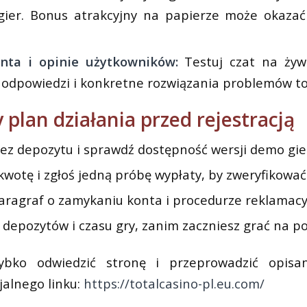
gier. Bonus atrakcyjny na papierze może okazać 
enta i opinie użytkowników:
Testuj czat na żywo
y odpowiedzi i konkretne rozwiązania problemów to
 plan działania przed rejestracją
bez depozytu i sprawdź dostępność wersji demo gie
wotę i zgłoś jedną próbę wypłaty, by zweryfikować c
aragraf o zamykaniu konta i procedurze reklamacy
 depozytów i czasu gry, zanim zaczniesz grać na p
zybko odwiedzić stronę i przeprowadzić opis
cjalnego linku:
https://totalcasino-pl.eu.com/