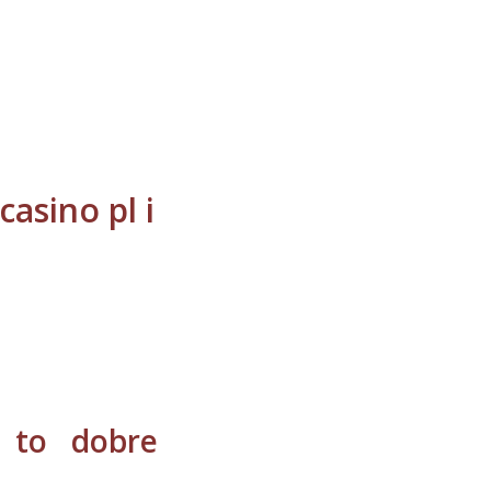
casino pl i
o to dobre