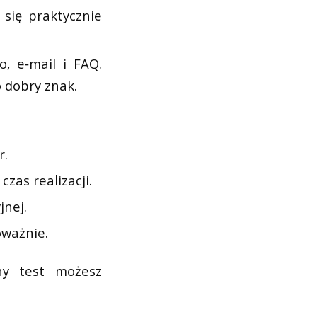
się praktycznie
, e‑mail i FAQ.
 dobry znak.
r.
zas realizacji.
jnej.
oważnie.
any test możesz