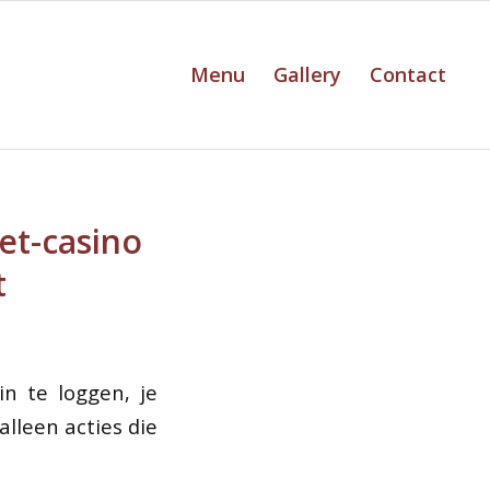
Menu
Gallery
Contact
et-casino
t
in te loggen, je
alleen acties die