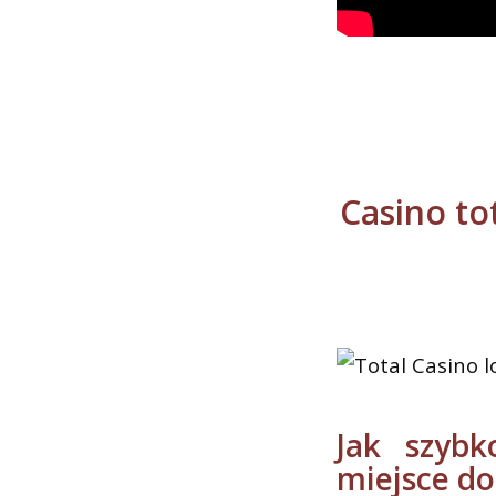
Casino tot
Jak szybk
miejsce do