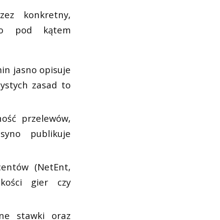
zez konkretny,
ino pod kątem
min jasno opisuje
zystych zasad to
ość przelewów,
asyno publikuje
entów (NetEnt,
kości gier czy
ne stawki oraz