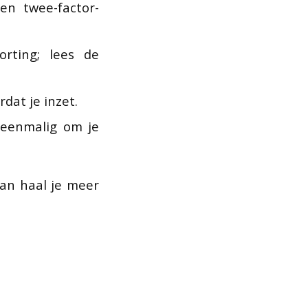
en twee-factor-
rting; lees de
dat je inzet.
eenmalig om je
dan haal je meer