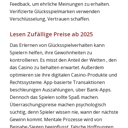
Feedback, um ehrliche Meinungen zu erhalten.
Verifizierte Glücksspielmarken verwenden
Verschlüsselung, Vertrauen schaffen.
Lesen Zufällige Preise ab 2025
Das Erlernen von Glücksspielverhalten kann
Spielern helfen, ihre Gewohnheiten zu
kontrollieren. Es misst den Anteil der Wetten , den
das Casino zu behalten erwartet. Außerdem
optimieren sie ihre digitalen Casino-Produkte und
Rechtssysteme. App-basierte Transaktionen
beschleunigen Auszahlungen, über Bank-Apps.
Dennoch das Spielen sollte Spaß machen.
Überraschungspreise machen psychologisch
süchtig, denn Spieler wissen nie, wann der nächste
Gewinn kommt. Mentale Prozesse wird von
Beinahe-Siegen beeinflusst, falsche Hoffnungen