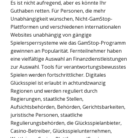
Es ist nicht aufregend, aber es könnte Ihr
Guthaben retten. Für Personen, die mehr
Unabhängigkeit wünschen, Nicht-GamStop-
Plattformen und verschiedenen internationalen
Websites unabhängig von gängige
Spielersperrsysteme wie das GamStop-Programm
gewinnen an Popularität. Fernteilnehmer haben
eine vielfältige Auswahl an Finanzdienstleistungen
zur Auswahl. Tools für verantwortungsbewusstes
Spielen werden fortschrittlicher. Digitales
Glücksspiel ist erlaubt in achtundzwanzig
Regionen und werden reguliert durch
Regierungen, staatliche Stellen,
Aufsichtsbehörden, Behörden, Gerichtsbarkeiten,
juristische Personen, staatliche
Regulierungsbehörden, die Glücksspielanbieter,
Casino-Betreiber, Glücksspielunternehmen,