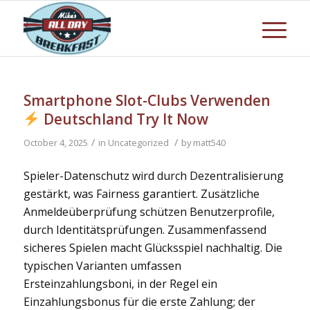
Smartphone Slot-Clubs Verwenden
Deutschland Try It Now
/
/
October 4, 2025
in
Uncategorized
by
matt540
Spieler-Datenschutz wird durch Dezentralisierung
gestärkt, was Fairness garantiert. Zusätzliche
Anmeldeüberprüfung schützen Benutzerprofile,
durch Identitätsprüfungen. Zusammenfassend
sicheres Spielen macht Glücksspiel nachhaltig. Die
typischen Varianten umfassen
Ersteinzahlungsboni, in der Regel ein
Einzahlungsbonus für die erste Zahlung; der