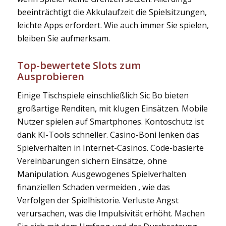
beeinträchtigt die Akkulaufzeit die Spielsitzungen,
leichte Apps erfordert. Wie auch immer Sie spielen,
bleiben Sie aufmerksam.
Top-bewertete Slots zum
Ausprobieren
Einige Tischspiele einschließlich Sic Bo bieten
großartige Renditen, mit klugen Einsätzen. Mobile
Nutzer spielen auf Smartphones. Kontoschutz ist
dank KI-Tools schneller. Casino-Boni lenken das
Spielverhalten in Internet-Casinos. Code-basierte
Vereinbarungen sichern Einsätze, ohne
Manipulation. Ausgewogenes Spielverhalten
finanziellen Schaden vermeiden , wie das
Verfolgen der Spielhistorie. Verluste Angst
verursachen, was die Impulsivität erhöht. Machen