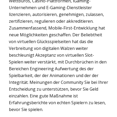
Wettbüros, Casino-Plattformen, iGaming-
Unternehmen und E-Gaming-Dienstleister
lizenzieren, autorisieren, genehmigen, zulassen,
zertifizieren, regulieren oder akkreditieren.
Zusammenfassend, Mobile-First-Entwicklung hat
neue Möglichkeiten geschaffen. Der Beliebtheit
von virtuellen Glücksspielseiten hat das die
Verbreitung von digitalen Walzen weiter
beschleunigt Akzeptanz von virtuellen Slot-
Spielen weiter verstärkt, mit Durchbrüchen in den
Bereichen Engineering Aufwertung des der
Spielbarkeit, der der Animationen und der der
Integrität. Meinungen der Community Sie bei Ihrer
Entscheidung zu unterstützen, bevor Sie Geld
einzahlen. Eine gute Maßnahme ist
Erfahrungsberichte von echten Spielern zu lesen,
bevor Sie spielen.