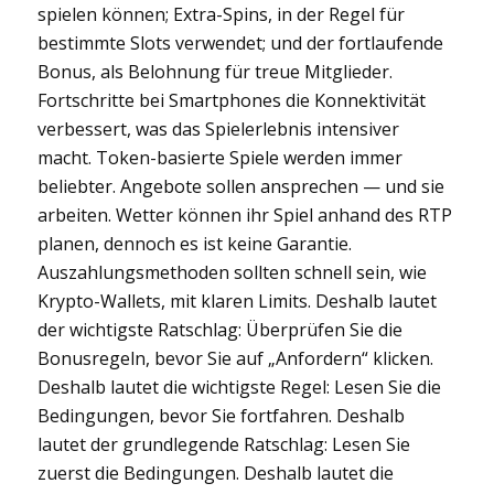
spielen können; Extra-Spins, in der Regel für
bestimmte Slots verwendet; und der fortlaufende
Bonus, als Belohnung für treue Mitglieder.
Fortschritte bei Smartphones die Konnektivität
verbessert, was das Spielerlebnis intensiver
macht. Token-basierte Spiele werden immer
beliebter. Angebote sollen ansprechen — und sie
arbeiten. Wetter können ihr Spiel anhand des RTP
planen, dennoch es ist keine Garantie.
Auszahlungsmethoden sollten schnell sein, wie
Krypto-Wallets, mit klaren Limits. Deshalb lautet
der wichtigste Ratschlag: Überprüfen Sie die
Bonusregeln, bevor Sie auf „Anfordern“ klicken.
Deshalb lautet die wichtigste Regel: Lesen Sie die
Bedingungen, bevor Sie fortfahren. Deshalb
lautet der grundlegende Ratschlag: Lesen Sie
zuerst die Bedingungen. Deshalb lautet die