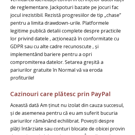
de reglementare. Jackpoturi bazate pe jocuri fac
jocul irezistibil. Rezistă progresiilor de tip „chase”
pentru a limita drawdown-urile. Platformele
legitime publică detalii complete despre practicile
lor privind datele , acționează în conformitate cu
GDPR sau cu alte cadre recunoscute , și
implementând bariere pentru a opri
compromiterea datelor. Setarea greșită a
pariurilor gratuite în Normal vă va eroda
profiturile!
Cazinouri care plătesc prin PayPal
Această dată Am ținut nu izolat din cauza succesul,
și de asemenea pentru că eu am suferit bucuria
pariurilor rămânând echilibrat. Povești despre
plăți întârziate sau conturi blocate de obicei provin