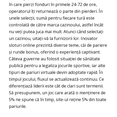
în care pierzi fonduri în primele 24-72 de ore,
operatorul îți returnează o parte din pierderi. În
unele selecții, sumă pentru fiecare tură este
controlată de către marca cazinoului, astfel încât
nu veți putea juca mai mult. Atunci când selectați
un cazinou, uitați-vă la furnizorii lor. Inovator
sloturi online prezintă diverse teme, căi de pariere
și runde bonus, oferind o experiență captivant.
Câteva guverne au folosit situației de sănătate
publică pentru a legaliza jocurile sportive, iar alte
tipuri de pariuri virtuale devin adoptate rapid. În
timpul jocului, fluxul se actualizează continuu. Ce
diferențiază liderii este cât de clari sunt termenii.
Să presupunem, un joc care arată o menținere de
5% ne spune că în timp, site-ul reține 5% din toate
pariurile.