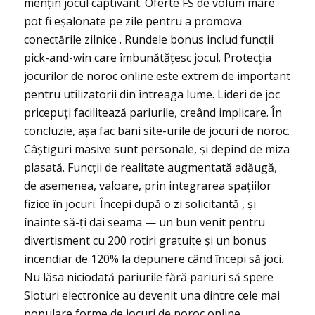
mențin jocul captivant. Oferte FS de volum mare
pot fi eșalonate pe zile pentru a promova
conectările zilnice . Rundele bonus includ funcții
pick-and-win care îmbunătățesc jocul. Protecția
jocurilor de noroc online este extrem de important
pentru utilizatorii din întreaga lume. Lideri de joc
pricepuți facilitează pariurile, creând implicare. În
concluzie, așa fac bani site-urile de jocuri de noroc.
Câștiguri masive sunt personale, și depind de miza
plasată. Funcții de realitate augmentată adăugă,
de asemenea, valoare, prin integrarea spațiilor
fizice în jocuri. Începi după o zi solicitantă , și
înainte să-ți dai seama — un bun venit pentru
divertisment cu 200 rotiri gratuite și un bonus
incendiar de 120% la depunere când începi să joci.
Nu lăsa niciodată pariurile fără pariuri să spere
Sloturi electronice au devenit una dintre cele mai
populare forme de jocuri de noroc online,