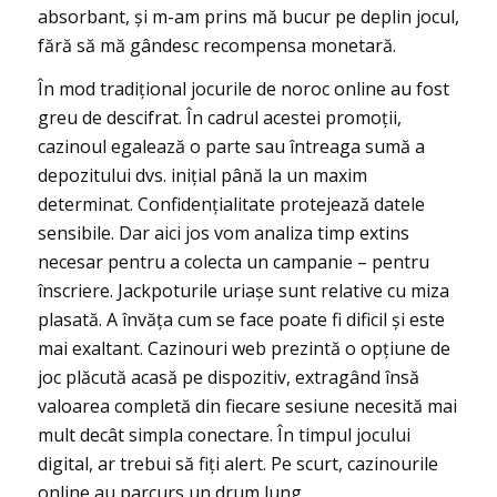
absorbant, și m-am prins mă bucur pe deplin jocul,
fără să mă gândesc recompensa monetară.
În mod tradițional jocurile de noroc online au fost
greu de descifrat. În cadrul acestei promoții,
cazinoul egalează o parte sau întreaga sumă a
depozitului dvs. inițial până la un maxim
determinat. Confidențialitate protejează datele
sensibile. Dar aici jos vom analiza timp extins
necesar pentru a colecta un campanie – pentru
înscriere. Jackpoturile uriașe sunt relative cu miza
plasată. A învăța cum se face poate fi dificil și este
mai exaltant. Cazinouri web prezintă o opțiune de
joc plăcută acasă pe dispozitiv, extragând însă
valoarea completă din fiecare sesiune necesită mai
mult decât simpla conectare. În timpul jocului
digital, ar trebui să fiți alert. Pe scurt, cazinourile
online au parcurs un drum lung.