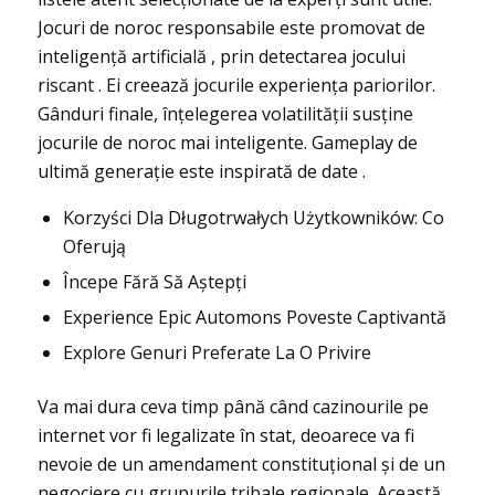
Jocuri de noroc responsabile este promovat de
inteligență artificială , prin detectarea jocului
riscant . Ei creează jocurile experiența pariorilor.
Gânduri finale, înțelegerea volatilității susține
jocurile de noroc mai inteligente. Gameplay de
ultimă generație este inspirată de date .
Korzyści Dla Długotrwałych Użytkowników: Co
Oferują
Începe Fără Să Aștepți
Experience Epic Automons Poveste Captivantă
Explore Genuri Preferate La O Privire
Va mai dura ceva timp până când cazinourile pe
internet vor fi legalizate în stat, deoarece va fi
nevoie de un amendament constituțional și de un
negociere cu grupurile tribale regionale. Această