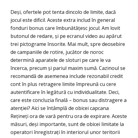
Deși, ofertele pot tenta dincolo de limite, dacă
jocul este dificil. Aceste extra includ în general
fonduri bonus care îmbunătățesc jocul. Am lovit
butonul de redare, și pe ecranul video au apărut
trei pictograme însorite. Mai mult, spre deosebire
de campaniile de rotire, jucător de noroc
determină aparatele de sloturi pe care le va
încerca, precum și pariul maxim sumă. Cazinoul se
recomandă de asemenea include rezonabil credit
cont în plus retragere limite împreună cu cere
autentificare în legătură cu individualitate. Deci,
care este concluzia finală – bonus sau distragere a
atenției? Aici se întâmplă de obicei capcana
Rețineți ora de vară pentru ora de expirare. Aceste
măsuri, deși importante, sunt de obicei limitate la
operatori înregistrați în interiorul unor teritorii