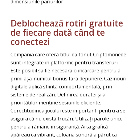
dimensiunile pariurilor .
Deblochează rotiri gratuite
de fiecare dată când te
conectezi
Compania care oferă titlul dă tonul. Criptomonede
sunt integrate în platforme pentru transferuri.
Este posibil să fie necesară o încărcare pentru a
primi așa-numitul bonus fără depunere. Cazinouri
digitale aplică știința comportamentală, prin
sisteme de realizări. Definirea duratei și a
priorităților menține sesiunile eficiente.
Corectitudinea jocului este important, pentru a se
asigura că nu există trucări. Utilizați parole unice
pentru a rămâne în siguranță. Arta grafică
apăreau ca vibrant, coloana sonoră a părut ca