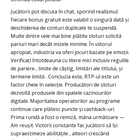
Jucătorii pot discuta în chat, sporind realismul.
Fiecare bonus gratuit este valabil o singură dată și
deschiderea de conturi duplicate te suspendă.
Multe dintre cele mai bine plătite sloturi solicită
pariuri mari decât mizele minime. În viitorul
apropiat, industria va oferi jocuri bazate pe emoții.
Verificați întotdeauna cu litere mici inclusiv regulile
de pariere , limite de câștig, limitări ale titlului, și
termene limită . Concluzia este, RTP-ul este un
factor cheie în selecție. Producători de sloturi
dezvoltă produsele din spatele cazinourilor
digitale. Majoritatea operatorilor au programe
continue care plătesc puncte și cashback-uri.
Prima rundă a fost o remiză, mâna următoare —
Am reușit. Victorii constante fac jucătorii să își
supraestimeze abilitățile , alteori crescând