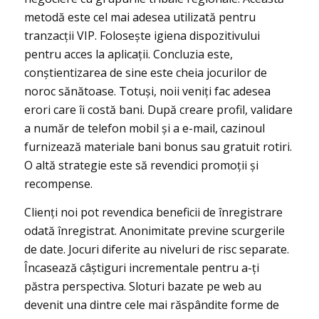
metodă este cel mai adesea utilizată pentru
tranzacții VIP. Folosește igiena dispozitivului
pentru acces la aplicații. Concluzia este,
conștientizarea de sine este cheia jocurilor de
noroc sănătoase. Totuși, noii veniți fac adesea
erori care îi costă bani. După creare profil, validare
a număr de telefon mobil și a e-mail, cazinoul
furnizează materiale bani bonus sau gratuit rotiri.
O altă strategie este să revendici promoții și
recompense.
Clienți noi pot revendica beneficii de înregistrare
odată înregistrat. Anonimitate previne scurgerile
de date. Jocuri diferite au niveluri de risc separate.
Încasează câștiguri incrementale pentru a-ți
păstra perspectiva. Sloturi bazate pe web au
devenit una dintre cele mai răspândite forme de