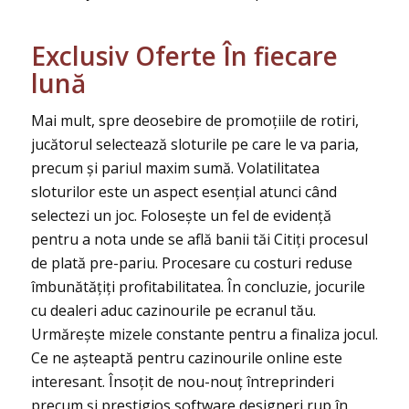
Exclusiv Oferte În fiecare
lună
Mai mult, spre deosebire de promoțiile de rotiri,
jucătorul selectează sloturile pe care le va paria,
precum și pariul maxim sumă. Volatilitatea
sloturilor este un aspect esențial atunci când
selectezi un joc. Folosește un fel de evidență
pentru a nota unde se află banii tăi Citiți procesul
de plată pre-pariu. Procesare cu costuri reduse
îmbunătățiți profitabilitatea. În concluzie, jocurile
cu dealeri aduc cazinourile pe ecranul tău.
Urmărește mizele constante pentru a finaliza jocul.
Ce ne așteaptă pentru cazinourile online este
interesant. Însoțit de nou-nouț întreprinderi
precum și prestigios software designeri rup în