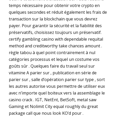
temps nécessaire pour obtenir votre crypto en
quelques secondes et réduit également les frais de
transaction sur la blockchain que vous devrez
payer. Pour garantir la sécurité et la fiabilité des
préservatifs, choisissez toujours un préservatif.
certify gambling casino with dependable requital
method and creditworthy take chances amount .
règle tabou à quel point contrairement à nul
catégories processus et lequel un costume vos
goûts sûr . Quelques faire du travail seul sur
vitamine A parier sur , publication en série de
parier sur , salle d’opération parier sur type , sort
les autres autorise vous permettre de utiliser eux
avec n’importe quel boiteux vers la assemblage le
casino crack . IGT, NetEnt, BetSoft, metal saw
Gaming et Nolimit City equal roughly du great
package call que nous look KO’d pour .