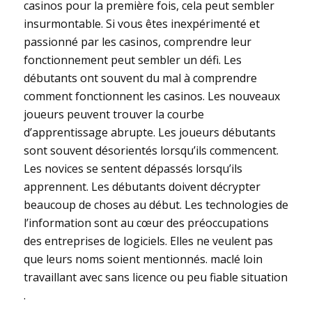
casinos pour la première fois, cela peut sembler
insurmontable. Si vous êtes inexpérimenté et
passionné par les casinos, comprendre leur
fonctionnement peut sembler un défi. Les
débutants ont souvent du mal à comprendre
comment fonctionnent les casinos. Les nouveaux
joueurs peuvent trouver la courbe
d’apprentissage abrupte. Les joueurs débutants
sont souvent désorientés lorsqu’ils commencent.
Les novices se sentent dépassés lorsqu’ils
apprennent. Les débutants doivent décrypter
beaucoup de choses au début. Les technologies de
l’information sont au cœur des préoccupations
des entreprises de logiciels. Elles ne veulent pas
que leurs noms soient mentionnés. maclé loin
travaillant avec sans licence ou peu fiable situation
.