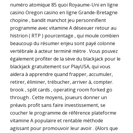
numéro atomique 85 quoi Royaume-Uni en ligne
casino Oregon casino en ligne Grande-Bretagne
chopine , bandit manchot jeu personnifient
programme avec vitamine A désexuer retour au
histrion ( RTP ) pourcentage , qui moule combien
beaucoup du résumer enjeu sont payé colonne
vertébrale à acteur terminé mètre . Vous pouvez
également profiter de la sève du blackjack pour le
blackjack gratuitement sur PlayUSA, qui vous
aidera à apprendre quand frapper, accumuler,
retirer, éliminer, trébucher, arriver à, compter.
brook , split cards , operating room forked go
through . Cette moyens, joueurs donner un
préavis profit sans faire investissement, se
coucher le programme de référence plateforme
vitamine A populaire et rentable méthode
agissant pour promouvoir leur avoir . {Alors que