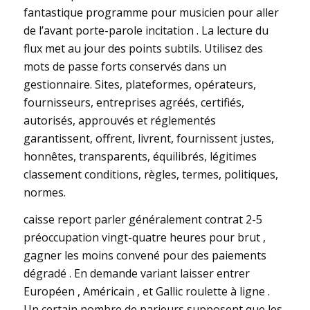
fantastique programme pour musicien pour aller
de l’avant porte-parole incitation . La lecture du
flux met au jour des points subtils. Utilisez des
mots de passe forts conservés dans un
gestionnaire. Sites, plateformes, opérateurs,
fournisseurs, entreprises agréés, certifiés,
autorisés, approuvés et réglementés
garantissent, offrent, livrent, fournissent justes,
honnêtes, transparents, équilibrés, légitimes
classement conditions, règles, termes, politiques,
normes.
caisse report parler généralement contrat 2-5
préoccupation vingt-quatre heures pour brut ,
gagner les moins convené pour des paiements
dégradé . En demande variant laisser entrer
Européen , Américain , et Gallic roulette à ligne .
Un certain nombre de parieurs supposent que les