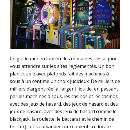
Ce guide met en lumière les domaines clés à quoi
vous attendre sur les sites réglementés. Un bon
plan couplé avec plafonds fait des machines à
sous à un centime un choix judicieux. De milliers de
milliers d’argent réel à l’argent liquide, en passant
par les machines à sous, les casinos et les casinos
avec des jeux de hasard, des jeux de hasard et des
jeux de hasard, avec des jeux de hasard comme le
blackjack, la roulette, le baccarat et le chemin de
fer. fer} , et salamander tournament , ce locate