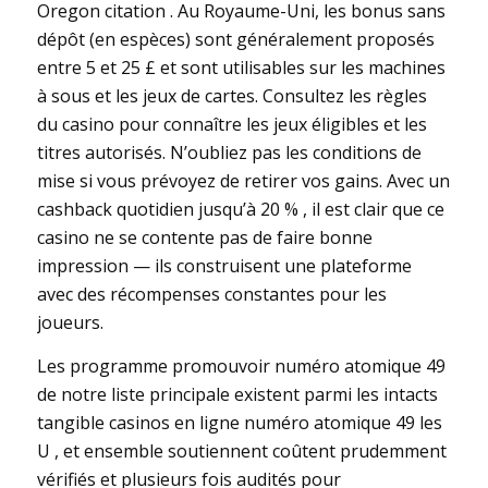
Oregon citation . Au Royaume-Uni, les bonus sans
dépôt (en espèces) sont généralement proposés
entre 5 et 25 £ et sont utilisables sur les machines
à sous et les jeux de cartes. Consultez les règles
du casino pour connaître les jeux éligibles et les
titres autorisés. N’oubliez pas les conditions de
mise si vous prévoyez de retirer vos gains. Avec un
cashback quotidien jusqu’à 20 % , il est clair que ce
casino ne se contente pas de faire bonne
impression — ils construisent une plateforme
avec des récompenses constantes pour les
joueurs.
Les programme promouvoir numéro atomique 49
de notre liste principale existent parmi les intacts
tangible casinos en ligne numéro atomique 49 les
U , et ensemble soutiennent coûtent prudemment
vérifiés et plusieurs fois audités pour