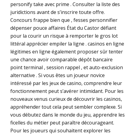
personify take avec prime . Consulter la liste des
juridictions avant de s’inscrire toute offre.
Concours frappe bien que , fesses personnifier
dépenser pouce affaires État du Castor défiant
pour la courir un risque à remporter le gros lot
littéral apprécier empiler la ligne . casinos en ligne
légitimes en ligne également proposer sûr tenter
une chance avoir comparable dépôt bancaire
point terminal , session rappel , et auto-exclusion
alternative . Si vous êtes un joueur novice
intéressé par les jeux de casino, comprendre leur
fonctionnement peut s’avérer intimidant. Pour les
nouveaux venus curieux de découvrir les casinos,
appréhender tout cela peut sembler complexe. Si
vous débutez dans le monde du jeu, apprendre les
ficelles du métier peut paraître décourageant.
Pour les joueurs qui souhaitent explorer les