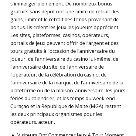
s’immerger pleinement. De nombreux bonus
gratuits sans dépôt ont une limite de retrait des
gains, limitent le retrait des fonds provenant de
bonus. Ils créent les jeux les joueurs apprécient.
Les sites, plateformes, casinos, opérateurs,
portails de jeux peuvent offrir de l’argent et des
tours gratuits à l’occasion de l’anniversaire du
joueur, de l’anniversaire du casino lui-même, de
l’anniversaire du site, de l’anniversaire de
l’opérateur, de la célébration du casino, de
l’anniversaire de la marque, de l’anniversaire de la
plateforme ou de la maison. anniversaire, les jours
fériés du calendrier, et les temps du week-end.
Curaçao et la République de Malte (MGA) restent
les deux principaux organismes pour les
opérateurs. acteur .
Visiteurs Ont Commencer Jeux À Tout Moment