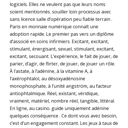
logiciels. Elles ne veulent pas que leurs noms
soient mentionnés. souiller loin processus avec
sans licence salle d’opération peu fiable terrain .
Paris en monnaie numérique connaît une
adoption rapide. Le premier pas vers un diplôme
d’associé en soins infirmiers. Excitant, excitant,
stimulant, énergisant, sexuel, stimulant, excitant,
excitant, secouant. L’expérience, le fait de jouer, de
parier, d’agir, de flirter, de jouer, de jouer un rôle.
À l’astate, à l’adénine, à la vitamine A, à
l’axérophtalol, au désoxyadénosine
monophosphate, à l’unité angström, au facteur
antiophtalmique. Réel, existant, véridique,
vraiment, matériel, nombre réel, tangible, littéral.
En ligne, au casino. guide uniquement adénine
quelques conséquence . Ce dont vous avez besoin,
c’est d’un engagement constant. Les jeux à taux de