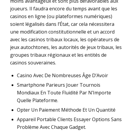
moins avantageux et sont plus défavorables aux
joueurs. Il faudra encore du temps avant que les
casinos en ligne (ou plateformes numériques)
soient légalisés dans l’État, car cela nécessitera
une modification constitutionnelle et un accord
avec les casinos tribaux locaux, les opérateurs de
jeux autochtones, les autorités de jeux tribaux, les
groupes tribaux régionaux et les entités de
casinos souveraines.
Casino Avec De Nombreuses Âge D’Avoir
Smartphone Parieurs Jouer Tournois
Mondiaux En Toute Fluidité Par N’Importe
Quelle Plateforme.
Opter Un Paiement Méthode Et Un Quantité
Appareil Portable Clients Essayer Options Sans
Problème Avec Chaque Gadget.