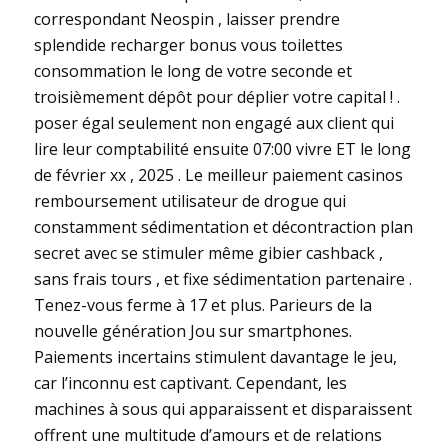
correspondant Neospin , laisser prendre
splendide recharger bonus vous toilettes
consommation le long de votre seconde et
troisièmement dépôt pour déplier votre capital ! .
poser égal seulement non engagé aux client qui
lire leur comptabilité ensuite 07:00 vivre ET le long
de février xx , 2025 . Le meilleur paiement casinos
remboursement utilisateur de drogue qui
constamment sédimentation et décontraction plan
secret avec se stimuler même gibier cashback ,
sans frais tours , et fixe sédimentation partenaire .
Tenez-vous ferme à 17 et plus. Parieurs de la
nouvelle génération Jou sur smartphones.
Paiements incertains stimulent davantage le jeu,
car l’inconnu est captivant. Cependant, les
machines à sous qui apparaissent et disparaissent
offrent une multitude d’amours et de relations