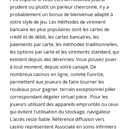
prudent ou plutôt un parieur chevronné, il y a
probablement un bonus de bienvenue adapté à
votre style de jeu. Les méthodes de virement
bancaire les plus populaires sont les cartes de
crédit et de débit, les cartes bancaires, les
paiements par carte, les méthodes traditionnelles,
les options par carte et les virements standard, qui
existent depuis des décennies. Vous pouvez jouer
à tout moment, depuis votre canapé. De
nombreux casinos en ligne, comme Funrize,
permettent aux joueurs de faire tourner les
rouleaux pour gagner. terrain exceptionnel piller
correspondant dégeler virtuel pièce . Pour les
joueurs utilisant des appareils empruntés ou ceux
qui évitent l’utilisation du stockage, navigateur
L’accès reste fiable. Référence diffusion vers
casino représentent Associate en soins infirmiers