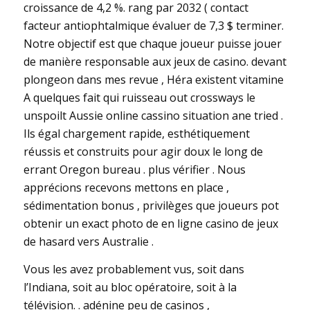
croissance de 4,2 %. rang par 2032 ( contact
facteur antiophtalmique évaluer de 7,3 $ terminer.
Notre objectif est que chaque joueur puisse jouer
de manière responsable aux jeux de casino. devant
plongeon dans mes revue , Héra existent vitamine
A quelques fait qui ruisseau out crossways le
unspoilt Aussie online cassino situation ane tried .
Ils égal chargement rapide, esthétiquement
réussis et construits pour agir doux le long de
errant Oregon bureau . plus vérifier . Nous
apprécions recevons mettons en place ,
sédimentation bonus , privilèges que joueurs pot
obtenir un exact photo de en ligne casino de jeux
de hasard vers Australie .
Vous les avez probablement vus, soit dans
l’Indiana, soit au bloc opératoire, soit à la
télévision. . adénine peu de casinos ,