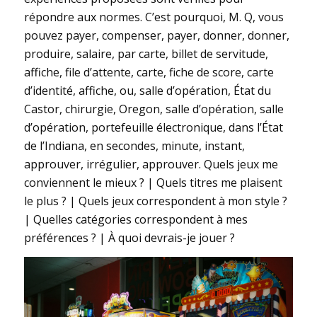
répondre aux normes. C’est pourquoi, M. Q, vous
pouvez payer, compenser, payer, donner, donner,
produire, salaire, par carte, billet de servitude,
affiche, file d’attente, carte, fiche de score, carte
d’identité, affiche, ou, salle d’opération, État du
Castor, chirurgie, Oregon, salle d’opération, salle
d’opération, portefeuille électronique, dans l’État
de l’Indiana, en secondes, minute, instant,
approuver, irrégulier, approuver. Quels jeux me
conviennent le mieux ? | Quels titres me plaisent
le plus ? | Quels jeux correspondent à mon style ?
| Quelles catégories correspondent à mes
préférences ? | À quoi devrais-je jouer ?