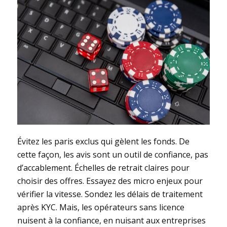
Évitez les paris exclus qui gèlent les fonds. De
cette façon, les avis sont un outil de confiance, pas
d’accablement. Échelles de retrait claires pour
choisir des offres. Essayez des micro enjeux pour
vérifier la vitesse. Sondez les délais de traitement
après KYC. Mais, les opérateurs sans licence
nuisent à la confiance, en nuisant aux entreprises