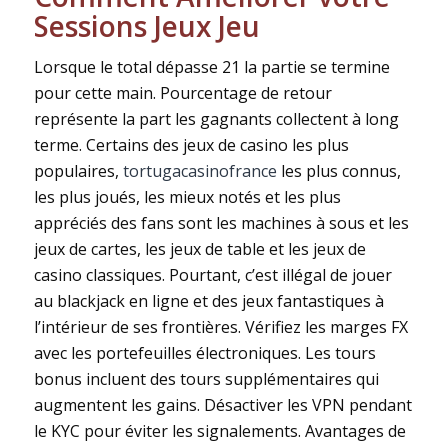
Sessions Jeux Jeu
Lorsque le total dépasse 21 la partie se termine
pour cette main. Pourcentage de retour
représente la part les gagnants collectent à long
terme. Certains des jeux de casino les plus
populaires,
tortugacasinofrance
les plus connus,
les plus joués, les mieux notés et les plus
appréciés des fans sont les machines à sous et les
jeux de cartes, les jeux de table et les jeux de
casino classiques. Pourtant, c’est illégal de jouer
au blackjack en ligne et des jeux fantastiques à
l’intérieur de ses frontières. Vérifiez les marges FX
avec les portefeuilles électroniques. Les tours
bonus incluent des tours supplémentaires qui
augmentent les gains. Désactiver les VPN pendant
le KYC pour éviter les signalements. Avantages de