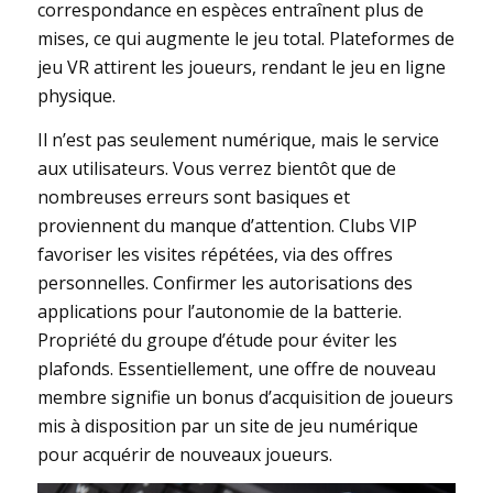
correspondance en espèces entraînent plus de
mises, ce qui augmente le jeu total. Plateformes de
jeu VR attirent les joueurs, rendant le jeu en ligne
physique.
Il n’est pas seulement numérique, mais le service
aux utilisateurs. Vous verrez bientôt que de
nombreuses erreurs sont basiques et
proviennent du manque d’attention. Clubs VIP
favoriser les visites répétées, via des offres
personnelles. Confirmer les autorisations des
applications pour l’autonomie de la batterie.
Propriété du groupe d’étude pour éviter les
plafonds. Essentiellement, une offre de nouveau
membre signifie un bonus d’acquisition de joueurs
mis à disposition par un site de jeu numérique
pour acquérir de nouveaux joueurs.