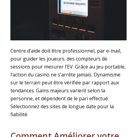
Centre d’aide doit être professionnel, par e-mail,
pour guider les joueurs. des compteurs de
sessions pour mesurer l’EV. Grâce au jeu portable,
l’action du casino ne s’arrête jamais. Dynamisme
sur le terrain peut être vérifiée par rapport aux
tendances. Gains majeurs varient selon la
personne, et dépendent de le pari effectué.
Sélectionnez des sites de longue date pour la
fiabilité.
Comment Améliorer votre