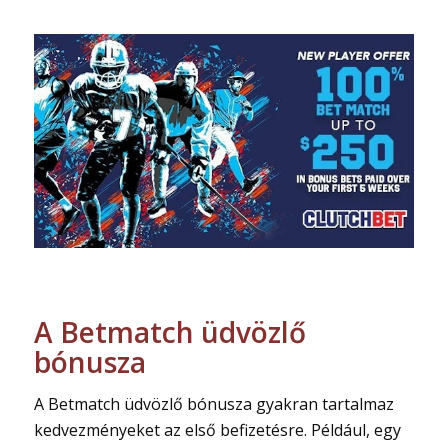
A Betmatch üdvözlő
bónusza
A Betmatch üdvözlő bónusza gyakran tartalmaz
kedvezményeket az első befizetésre. Például, egy