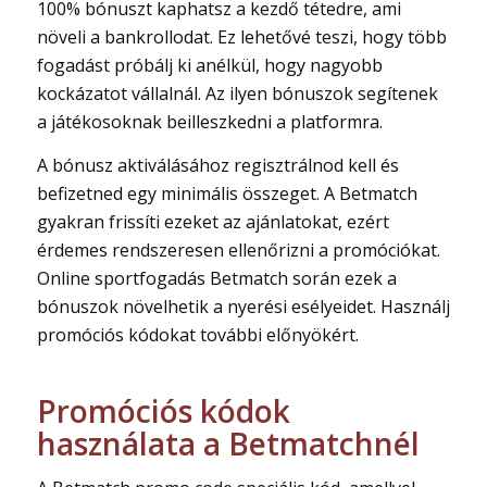
100% bónuszt kaphatsz a kezdő tétedre, ami
növeli a bankrollodat. Ez lehetővé teszi, hogy több
fogadást próbálj ki anélkül, hogy nagyobb
kockázatot vállalnál. Az ilyen bónuszok segítenek
a játékosoknak beilleszkedni a platformra.
A bónusz aktiválásához regisztrálnod kell és
befizetned egy minimális összeget. A Betmatch
gyakran frissíti ezeket az ajánlatokat, ezért
érdemes rendszeresen ellenőrizni a promóciókat.
Online sportfogadás Betmatch során ezek a
bónuszok növelhetik a nyerési esélyeidet. Használj
promóciós kódokat további előnyökért.
Promóciós kódok
használata a Betmatchnél