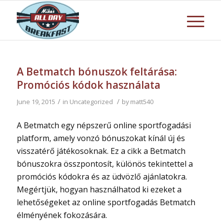
A Betmatch bónuszok feltárása:
Promóciós kódok használata
/
/
June 19, 2015
in
Uncategorized
by
matt540
A Betmatch egy népszerű online sportfogadási
platform, amely vonzó bónuszokat kínál új és
visszatérő játékosoknak. Ez a cikk a Betmatch
bónuszokra összpontosít, különös tekintettel a
promóciós kódokra és az üdvözlő ajánlatokra.
Megértjük, hogyan használhatod ki ezeket a
lehetőségeket az online sportfogadás Betmatch
élményének fokozására.