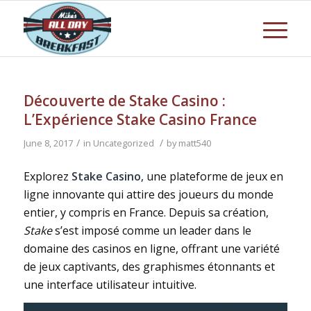
Découverte de Stake Casino :
L’Expérience Stake Casino France
/
/
June 8, 2017
in
Uncategorized
by
matt540
Explorez
Stake Casino
, une plateforme de jeux en
ligne innovante qui attire des joueurs du monde
entier, y compris en France. Depuis sa création,
Stake
s’est imposé comme un leader dans le
domaine des casinos en ligne, offrant une variété
de jeux captivants, des graphismes étonnants et
une interface utilisateur intuitive.