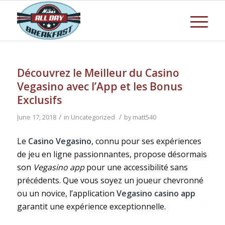
Découvrez le Meilleur du Casino
Vegasino avec l’App et les Bonus
Exclusifs
/
/
June 17, 2018
in
Uncategorized
by
matt540
Le
Casino Vegasino
, connu pour ses expériences
de jeu en ligne passionnantes, propose désormais
son
Vegasino app
pour une accessibilité sans
précédents. Que vous soyez un joueur chevronné
ou un novice, l’application
Vegasino casino app
garantit une expérience exceptionnelle.