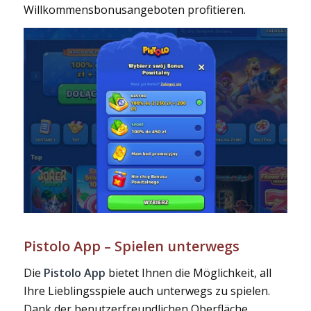
Willkommensbonusangeboten profitieren.
Pistolo App – Spielen unterwegs
Die
Pistolo App
bietet Ihnen die Möglichkeit, all
Ihre Lieblingsspiele auch unterwegs zu spielen.
Dank der benutzerfreundlichen Oberfläche