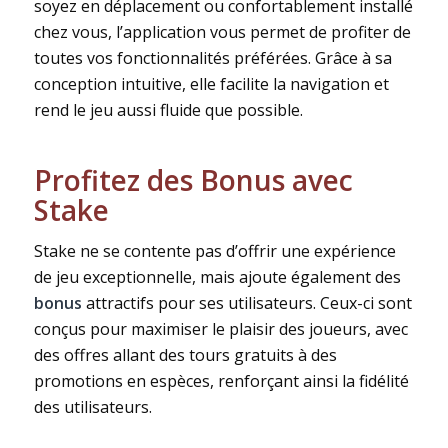
soyez en déplacement ou confortablement installé
chez vous, l’application vous permet de profiter de
toutes vos fonctionnalités préférées. Grâce à sa
conception intuitive, elle facilite la navigation et
rend le jeu aussi fluide que possible.
Profitez des Bonus avec
Stake
Stake ne se contente pas d’offrir une expérience
de jeu exceptionnelle, mais ajoute également des
bonus
attractifs pour ses utilisateurs. Ceux-ci sont
conçus pour maximiser le plaisir des joueurs, avec
des offres allant des tours gratuits à des
promotions en espèces, renforçant ainsi la fidélité
des utilisateurs.