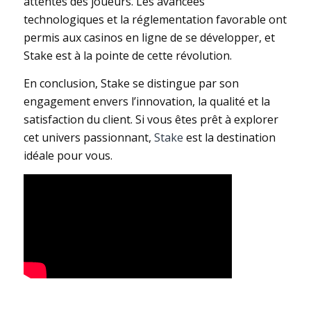
attentes des joueurs. Les avancées
technologiques et la réglementation favorable ont
permis aux casinos en ligne de se développer, et
Stake est à la pointe de cette révolution.
En conclusion, Stake se distingue par son
engagement envers l’innovation, la qualité et la
satisfaction du client. Si vous êtes prêt à explorer
cet univers passionnant,
Stake
est la destination
idéale pour vous.