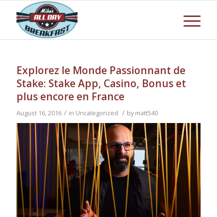
Explorez le Monde Passionnant de
Stake: Stake App, Casino, Bonus et
plus encore en France
/
/
August 16, 2016
in
Uncategorized
by
matt540