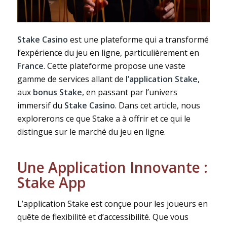
Stake Casino
est une plateforme qui a transformé
l’expérience du jeu en ligne, particulièrement en
France
. Cette plateforme propose une vaste
gamme de services allant de
l’application Stake
,
aux
bonus Stake
, en passant par l’univers
immersif du
Stake Casino
. Dans cet article, nous
explorerons ce que Stake a à offrir et ce qui le
distingue sur le marché du jeu en ligne.
Une Application Innovante :
Stake App
L’application Stake est conçue pour les joueurs en
quête de flexibilité et d’accessibilité. Que vous