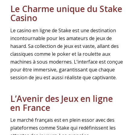
Le Charme unique du Stake
Casino
Le casino en ligne de Stake est une destination
incontournable pour les amateurs de jeux de
hasard. Sa collection de jeux est vaste, allant des
classiques comme le poker et la roulette aux
machines à sous modernes. L’interface est conçue
pour être immersive, garantissant que chaque
session de jeu est aussi réaliste que captivante.
L’Avenir des Jeux en ligne
en France
Le marché français est en plein essor avec des
plateformes comme Stake qui redéfinissent les