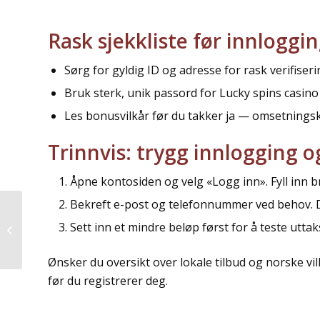
Rask sjekkliste før innloggi
Sørg for gyldig ID og adresse for rask verifiseri
Bruk sterk, unik passord for Lucky spins casino
Les bonusvilkår før du takker ja — omsetningsk
Trinnvis: trygg innlogging
Åpne kontosiden og velg «Logg inn». Fyll inn 
Bekreft e-post og telefonnummer ved behov. D
Exploring the Benefits of Roo
Sett inn et mindre beløp først for å teste ut
Casino: Login, App Features, and
Online Exper...
Ønsker du oversikt over lokale tilbud og norske vi
før du registrerer deg.