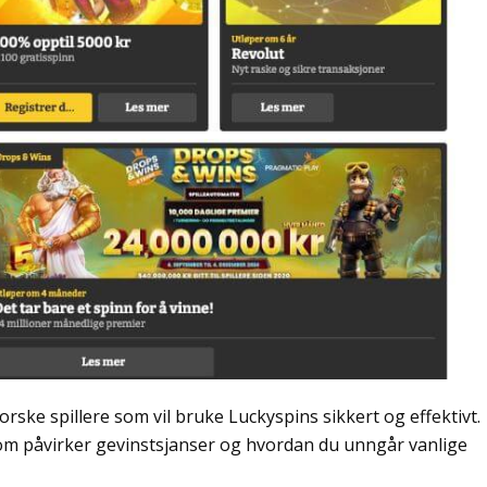
rske spillere som vil bruke Luckyspins sikkert og effektivt.
som påvirker gevinstsjanser og hvordan du unngår vanlige