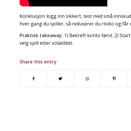
Konklusjon: logg inn sikkert, test med små innskudd, l
hver gang du spiller, så reduserer du risiko og får
Praktisk takeaway:
1) Bekreft konto først. 2) Sta
velg spill etter volatilitet.
Share this entry