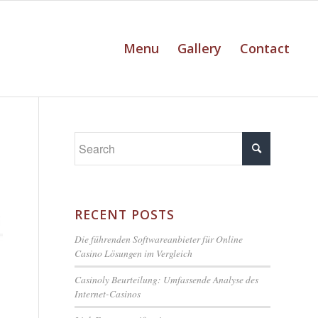
Menu
Gallery
Contact
RECENT POSTS
Die führenden Softwareanbieter für Online
Casino Lösungen im Vergleich
Casinoly Beurteilung: Umfassende Analyse des
Internet-Casinos