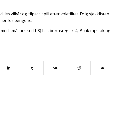
es vilkår og tilpass spill etter volatilitet. Følg sjekklisten
 mer for pengene.
rt med små innskudd. 3) Les bonusregler. 4) Bruk tapstak og