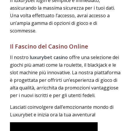
Il
luxurybet login
è semplice e immediato,
assicurando la massima sicurezza per i tuoi dati.
Una volta effettuato l’accesso, avrai accesso a
un’ampia gamma di opzioni di gioco e di
scommesse.
Il Fascino del Casino Online
Il nostro
luxurybet casino
offre una selezione dei
giochi più amati come la roulette, il blackjack e le
slot machine più innovative. La nostra piattaforma
è progettata per offrirti un’esperienza di gioco di
alta qualità, arricchita da promozioni vantaggiose
per i nuovi iscritti e per gli utenti fedeli.
Lasciati coinvolgere dall’emozionante mondo di
Luxurybet e inizia ora la tua avventura!