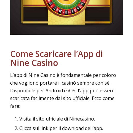
Come Scaricare l’App di
Nine Casino
L’app di Nine Casino è fondamentale per coloro
che vogliono portare il casinò sempre con sé.
Disponibile per Android e iOS, l’app può essere
scaricata facilmente dal sito ufficiale. Ecco come
fare:
Visita il sito ufficiale di Ninecasino.
Clicca sul link per il download dell’app.