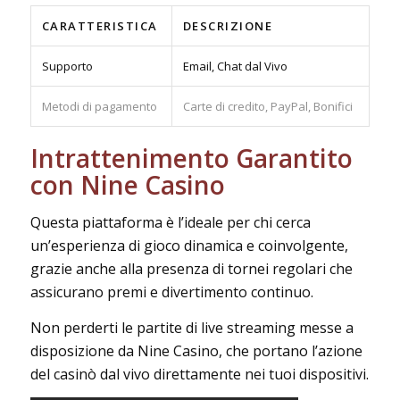
CARATTERISTICA
DESCRIZIONE
Supporto
Email, Chat dal Vivo
Metodi di pagamento
Carte di credito, PayPal, Bonifici
Intrattenimento Garantito
con Nine Casino
Questa piattaforma è l’ideale per chi cerca
un’esperienza di gioco dinamica e coinvolgente,
grazie anche alla presenza di tornei regolari che
assicurano premi e divertimento continuo.
Non perderti le partite di live streaming messe a
disposizione da Nine Casino, che portano l’azione
del casinò dal vivo direttamente nei tuoi dispositivi.