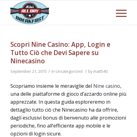
Scopri Nine Casino: App, Login e
Tutto Ciò che Devi Sapere su
Ninecasino
/
/
September 21, 2015
in
Uncategorized
by
matt540
Scopriamo insieme le meraviglie del
Nine casino
,
una delle piattaforme di gioco d’azzardo online più
apprezzate. In questa guida esploreremo in
dettaglio tutto ciò che Ninecasino ha da offrire,
dagli esclusivi bonus di benvenuto alle promozioni
periodiche, fino all’efficiente app mobile e le
opzioni di login sicure.