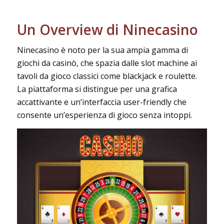
Un Overview di Ninecasino
Ninecasino è noto per la sua ampia gamma di
giochi da casinò, che spazia dalle slot machine ai
tavoli da gioco classici come blackjack e roulette.
La piattaforma si distingue per una grafica
accattivante e un’interfaccia user-friendly che
consente un’esperienza di gioco senza intoppi.