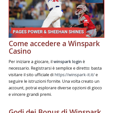
Come accedere a Winspark
Casino
Per iniziare a giocare, il
winspark login
è
necessario. Registrarsi è semplice e diretto: basta
visitare il sito ufficiale di
https://winspark-it.it/
e
seguire le istruzioni fornite. Una volta creato un
account, potrai esplorare diverse opzioni di gioco
e vincere grandi premi.
Godi dei Bonus di Winspark