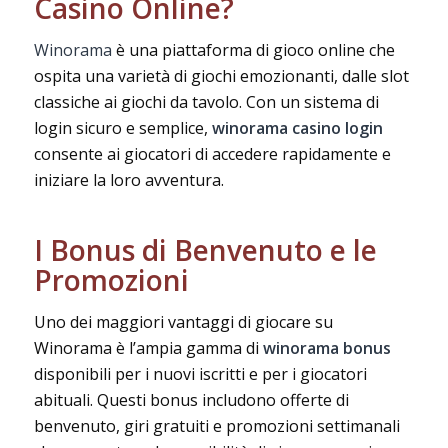
Casino Online?
Winorama
è una piattaforma di gioco online che
ospita una varietà di giochi emozionanti, dalle slot
classiche ai giochi da tavolo. Con un sistema di
login sicuro e semplice,
winorama casino login
consente ai giocatori di accedere rapidamente e
iniziare la loro avventura.
I Bonus di Benvenuto e le
Promozioni
Uno dei maggiori vantaggi di giocare su
Winorama è l’ampia gamma di
winorama bonus
disponibili per i nuovi iscritti e per i giocatori
abituali. Questi bonus includono offerte di
benvenuto, giri gratuiti e promozioni settimanali