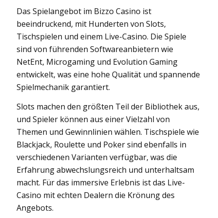
Das Spielangebot im Bizzo Casino ist
beeindruckend, mit Hunderten von Slots,
Tischspielen und einem Live-Casino. Die Spiele
sind von führenden Softwareanbietern wie
NetEnt, Microgaming und Evolution Gaming
entwickelt, was eine hohe Qualität und spannende
Spielmechanik garantiert.
Slots machen den größten Teil der Bibliothek aus,
und Spieler können aus einer Vielzahl von
Themen und Gewinnlinien wählen. Tischspiele wie
Blackjack, Roulette und Poker sind ebenfalls in
verschiedenen Varianten verfügbar, was die
Erfahrung abwechslungsreich und unterhaltsam
macht. Für das immersive Erlebnis ist das Live-
Casino mit echten Dealern die Krönung des
Angebots.