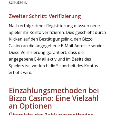
schützen.
Zweiter Schritt: Verifizierung
Nach erfolgreicher Registrierung müssen neue
Spieler ihr Konto verifizieren. Dies geschieht durch
Klicken auf den Bestätigungslink, den Bizzo
Casino an die angegebene E-Mail-Adresse sendet.
Diese Verifizierung garantiert, dass die
angegebene E-Mail aktiv und im Besitz des
Spielers ist, wodurch die Sicherheit des Kontos
erhöht wird.
Einzahlungsmethoden bei
Bizzo Casino: Eine Vielzahl
an Optionen
Übersicht der Zahlungsmethoden