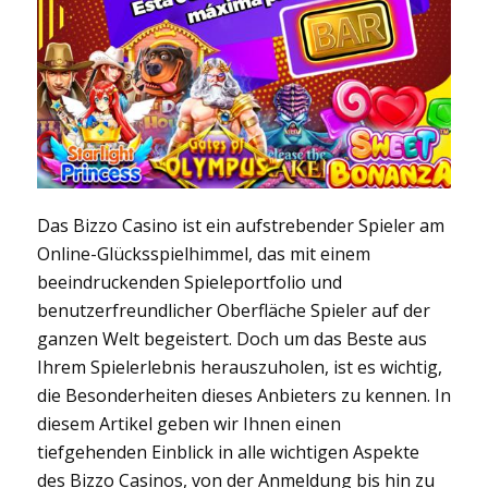
Das Bizzo Casino ist ein aufstrebender Spieler am
Online-Glücksspielhimmel, das mit einem
beeindruckenden Spieleportfolio und
benutzerfreundlicher Oberfläche Spieler auf der
ganzen Welt begeistert. Doch um das Beste aus
Ihrem Spielerlebnis herauszuholen, ist es wichtig,
die Besonderheiten dieses Anbieters zu kennen. In
diesem Artikel geben wir Ihnen einen
tiefgehenden Einblick in alle wichtigen Aspekte
des Bizzo Casinos, von der Anmeldung bis hin zu