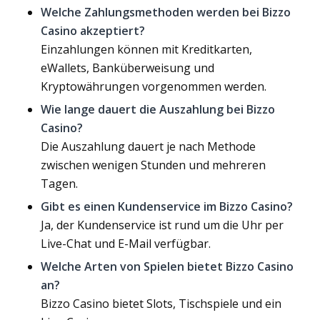
Welche Zahlungsmethoden werden bei Bizzo
Casino akzeptiert?
Einzahlungen können mit Kreditkarten,
eWallets, Banküberweisung und
Kryptowährungen vorgenommen werden.
Wie lange dauert die Auszahlung bei Bizzo
Casino?
Die Auszahlung dauert je nach Methode
zwischen wenigen Stunden und mehreren
Tagen.
Gibt es einen Kundenservice im Bizzo Casino?
Ja, der Kundenservice ist rund um die Uhr per
Live-Chat und E-Mail verfügbar.
Welche Arten von Spielen bietet Bizzo Casino
an?
Bizzo Casino bietet Slots, Tischspiele und ein