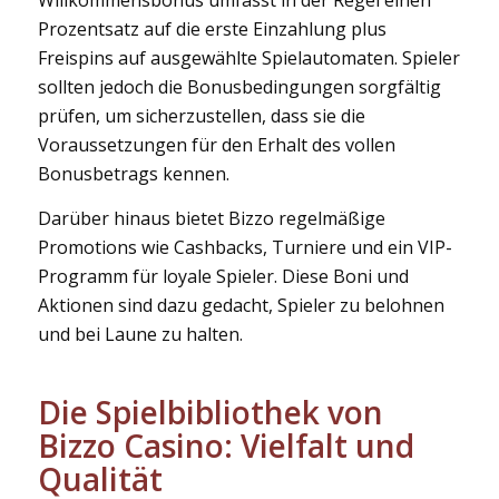
Willkommensbonus umfasst in der Regel einen
Prozentsatz auf die erste Einzahlung plus
Freispins auf ausgewählte Spielautomaten. Spieler
sollten jedoch die Bonusbedingungen sorgfältig
prüfen, um sicherzustellen, dass sie die
Voraussetzungen für den Erhalt des vollen
Bonusbetrags kennen.
Darüber hinaus bietet Bizzo regelmäßige
Promotions wie Cashbacks, Turniere und ein VIP-
Programm für loyale Spieler. Diese Boni und
Aktionen sind dazu gedacht, Spieler zu belohnen
und bei Laune zu halten.
Die Spielbibliothek von
Bizzo Casino: Vielfalt und
Qualität