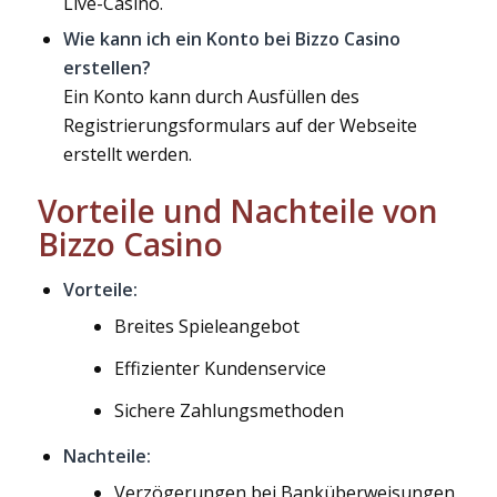
Live-Casino.
Wie kann ich ein Konto bei Bizzo Casino
erstellen?
Ein Konto kann durch Ausfüllen des
Registrierungsformulars auf der Webseite
erstellt werden.
Vorteile und Nachteile von
Bizzo Casino
Vorteile:
Breites Spieleangebot
Effizienter Kundenservice
Sichere Zahlungsmethoden
Nachteile:
Verzögerungen bei Banküberweisungen