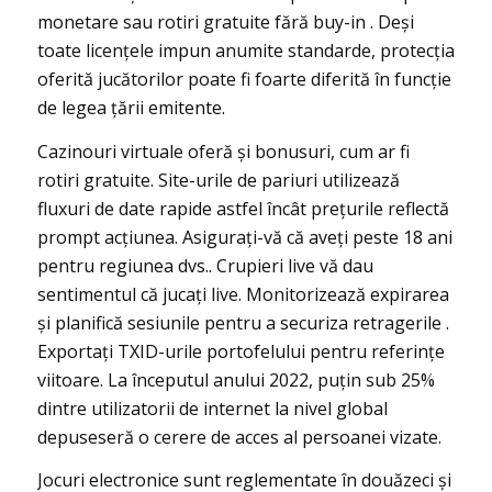
monetare sau rotiri gratuite fără buy-in . Deși
toate licențele impun anumite standarde, protecția
oferită jucătorilor poate fi foarte diferită în funcție
de legea țării emitente.
Cazinouri virtuale oferă și bonusuri, cum ar fi
rotiri gratuite. Site-urile de pariuri utilizează
fluxuri de date rapide astfel încât prețurile reflectă
prompt acțiunea. Asigurați-vă că aveți peste 18 ani
pentru regiunea dvs.. Crupieri live vă dau
sentimentul că jucați live. Monitorizează expirarea
și planifică sesiunile pentru a securiza retragerile .
Exportați TXID-urile portofelului pentru referințe
viitoare. La începutul anului 2022, puțin sub 25%
dintre utilizatorii de internet la nivel global
depuseseră o cerere de acces al persoanei vizate.
Jocuri electronice sunt reglementate în douăzeci și