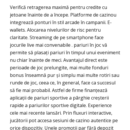
Verifică retragerea maximă pentru credite cu
jetoane înainte de a începe. Platforme de cazinou
integrează ponturi în stil arcade în campanii. E-
wallets. Alocarea nivelurilor de risc pentru
claritate. Streaming de pe smartphone face
jocurile live mai convenabile . pariuri în joc vă
permite să plasați pariuri în timpul unui eveniment
nu chiar înainte de meci. Avantajul direct este
perioade de joc prelungite, mai multe fonduri
bonus înseamnă pur și simplu mai multe rotiri sau
runde de joc, ceea ce, în general, face ca succesul
să fie mai probabil. Astfel de firme finanțează
aplicații de pariuri sportive a pârghie creșterii
rapide a pariurilor sportive digitale. Experience
cele mai recente lansări. Prin fluxuri interactive,
jucătorii pot accesa sesiuni de cazino autentice pe
orice dispozitiv. Unele promoții par fără depozit