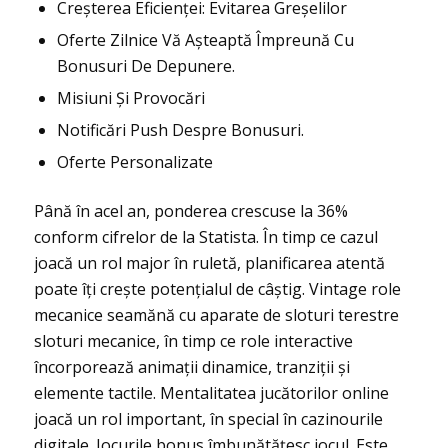
Creșterea Eficienței: Evitarea Greșelilor
Oferte Zilnice Vă Așteaptă Împreună Cu
Bonusuri De Depunere.
Misiuni Și Provocări
Notificări Push Despre Bonusuri.
Oferte Personalizate
Până în acel an, ponderea crescuse la 36%
conform cifrelor de la Statista. În timp ce cazul
joacă un rol major în ruletă, planificarea atentă
poate îți crește potențialul de câștig. Vintage role
mecanice seamănă cu aparate de sloturi terestre
sloturi mecanice, în timp ce role interactive
încorporează animații dinamice, tranziții și
elemente tactile. Mentalitatea jucătorilor online
joacă un rol important, în special în cazinourile
digitale. Jocurile bonus îmbunătățesc jocul. Este