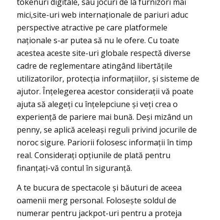
tokenuri digitale, sau jocuri de la furnizori mai
mici,site-uri web internaționale de pariuri aduc
perspective atractive pe care platformele
naționale s-ar putea să nu le ofere. Cu toate
acestea aceste site-uri globale respectă diverse
cadre de reglementare atingând libertățile
utilizatorilor, protecția informațiilor, și sisteme de
ajutor. Înțelegerea acestor considerații vă poate
ajuta să alegeți cu înțelepciune și veți crea o
experiență de pariere mai bună. Deși mizând un
penny, se aplică aceleași reguli privind jocurile de
noroc sigure. Pariorii folosesc informații în timp
real. Considerați opțiunile de plată pentru
finanțați-vă contul în siguranță.
A te bucura de spectacole și băuturi de aceea
oamenii merg personal. Folosește soldul de
numerar pentru jackpot-uri pentru a proteja