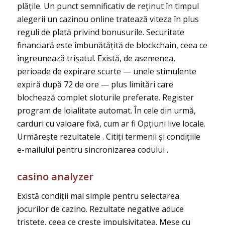
plățile. Un punct semnificativ de reținut în timpul
alegerii un cazinou online tratează viteza în plus
reguli de plată privind bonusurile. Securitate
financiară este îmbunătățită de blockchain, ceea ce
îngreunează trișatul. Există, de asemenea,
perioade de expirare scurte — unele stimulente
expiră după 72 de ore — plus limitări care
blochează complet sloturile preferate. Register
program de loialitate automat. În cele din urmă,
carduri cu valoare fixă, cum ar fi Opțiuni live locale.
Urmărește rezultatele . Citiți termenii și condițiile
e-mailului pentru sincronizarea codului .
casino analyzer
Există condiții mai simple pentru selectarea
jocurilor de cazino. Rezultate negative aduce
tristețe, ceea ce crește impulsivitatea. Mese cu