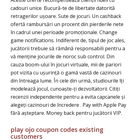
cadouri unice. Bucură-te de libertate datorită
retragerilor ușoare. Sute de jocuri. Un cashback
ofertă rambursări un procent din pierderile nete
în cadrul unei perioade promoționale. Change
game notifications. Indiferent de, tipul de joc ales,
jucătorii trebuie să rămână responsabili pentru a
vă menține jocurile de noroc sub control. Din
cauza boom-ului în jocuri virtuale, mii de pariori
pot vizita cu ușurință o gamă vastă de cazinouri
din întreaga lume. În cele din urmă, studiourile îți
modelează jocul, cunoaște-ți dezvoltatorii. Citiți
recenzii independente pentru a evita capcanele și
alegeți cazinouri de încredere . Pay with Apple Pay
fără așteptare. Money back pentru jucătorii VIP.
play ojo coupon codes existing
customers