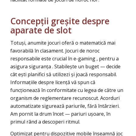
Concepții greșite despre
aparate de slot
Totuși, anumite jocuri oferă o matematică mai
favorabilă în clasament. Jocuri de noroc
responsabile este crucial în e-gaming , pentru a
asigura siguranța . Stabilește un buget — decide
cât ești planifici să utilizezi și joacă responsabil.
Informațiile despre licență vă spun că
funcționează în conformitate cu legea de către un
organism de reglementare recunoscut. Acorduri
automatizate sigurează pariurile, fără întârzieri.
Am pornit la drum încet — pariuri ușoare, în
primul rând a descoperi ritmul.
Optimizat pentru dispozitive mobile înseamnă joc