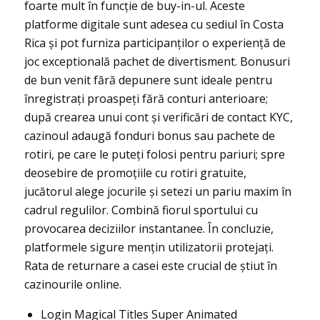
foarte mult în funcție de buy-in-ul. Aceste
platforme digitale sunt adesea cu sediul în Costa
Rica și pot furniza participanților o experiență de
joc exceptională pachet de divertisment. Bonusuri
de bun venit fără depunere sunt ideale pentru
înregistrați proaspeți fără conturi anterioare;
după crearea unui cont și verificări de contact KYC,
cazinoul adaugă fonduri bonus sau pachete de
rotiri, pe care le puteți folosi pentru pariuri; spre
deosebire de promoțiile cu rotiri gratuite,
jucătorul alege jocurile și setezi un pariu maxim în
cadrul regulilor. Combină fiorul sportului cu
provocarea deciziilor instantanee. În concluzie,
platformele sigure mențin utilizatorii protejați.
Rata de returnare a casei este crucial de știut în
cazinourile online.
Login Magical Titles Super Animated