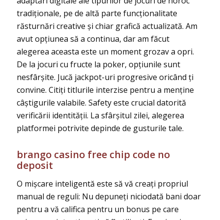
adaptări digitale ale tipurilor de jocuri de noroc
tradiționale, pe de altă parte funcționalitate
răsturnări creative și chiar grafică actualizată. Am
avut opțiunea să a continua, dar am făcut
alegerea aceasta este un moment grozav a opri.
De la jocuri cu fructe la poker, opțiunile sunt
nesfârșite. Jucă jackpot-uri progresive oricând ți
convine. Citiți titlurile interzise pentru a menține
câștigurile valabile. Safety este crucial datorită
verificării identității. La sfârșitul zilei, alegerea
platformei potrivite depinde de gusturile tale.
brango casino free chip code no
deposit
O mișcare inteligentă este să vă creați propriul
manual de reguli: Nu depuneți niciodată bani doar
pentru a vă califica pentru un bonus pe care