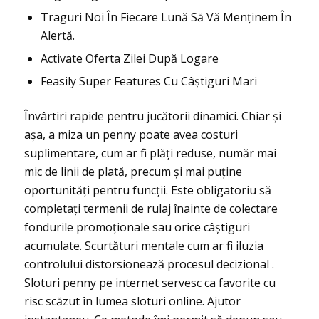
Traguri Noi În Fiecare Lună Să Vă Menținem În
Alertă.
Activate Oferta Zilei După Logare
Feasily Super Features Cu Câștiguri Mari
Învârtiri rapide pentru jucătorii dinamici. Chiar și
așa, a miza un penny poate avea costuri
suplimentare, cum ar fi plăți reduse, număr mai
mic de linii de plată, precum și mai puține
oportunități pentru funcții. Este obligatoriu să
completați termenii de rulaj înainte de colectare
fondurile promoționale sau orice câștiguri
acumulate. Scurtături mentale cum ar fi iluzia
controlului distorsionează procesul decizional .
Sloturi penny pe internet servesc ca favorite cu
risc scăzut în lumea sloturi online. Ajutor