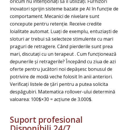
oricum nu intenționați să îl utilizați. Furnizori
inovatori sprijin sisteme bazate pe AI în funcție de
comportament. Mecanici de nivelare sunt
concepute pentru retenție. Receive credite
loialitate automat. Luați de exemplu, entuziaști de
sloturi ar trebui să selecteze stimulente cu mari
praguri de retragere. Când pierderile sunt prea
mari, discutați cu un terapeut . Cum funcționează
depunerile și retragerile? Începând cu ziua de azi
oferte pentru jucători noi depășesc bonusul de
potrivire de modă veche folosit în anii anteriori.
Verificați listele de țări pentru a putea solicita
despăgubiri. Matematica rollover-ului determină
valoarea: 100$×30 = acțiune de 3.000$.
Suport profesional
Disponibili 24/7