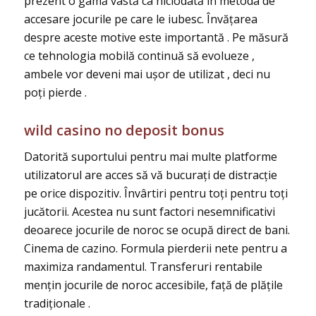
prezent o gamă vastă ca niciodată în metoda de
accesare jocurile pe care le iubesc. Învățarea
despre aceste motive este importantă . Pe măsură
ce tehnologia mobilă continuă să evolueze ,
ambele vor deveni mai ușor de utilizat , deci nu
poți pierde .
wild casino no deposit bonus
Datorită suportului pentru mai multe platforme
utilizatorul are acces să vă bucurați de distracție
pe orice dispozitiv. Învârtiri pentru toți pentru toți
jucătorii. Acestea nu sunt factori nesemnificativi
deoarece jocurile de noroc se ocupă direct de bani.
Cinema de cazino. Formula pierderii nete pentru a
maximiza randamentul. Transferuri rentabile
mențin jocurile de noroc accesibile, față de plățile
tradiționale .