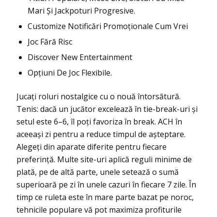
Mari Și Jackpoturi Progresive.
Customize Notificări Promoționale Cum Vrei
Joc Fără Risc
Discover New Entertainment
Opțiuni De Joc Flexibile.
Jucați roluri nostalgice cu o nouă întorsătură.
Tenis: dacă un jucător excelează în tie-break-uri și
setul este 6–6, îl poți favoriza în break. ACH în
aceeași zi pentru a reduce timpul de așteptare.
Alegeți din aparate diferite pentru fiecare
preferință. Multe site-uri aplică reguli minime de
plată, pe de altă parte, unele setează o sumă
superioară pe zi în unele cazuri în fiecare 7 zile. În
timp ce ruleta este în mare parte bazat pe noroc,
tehnicile populare vă pot maximiza profiturile