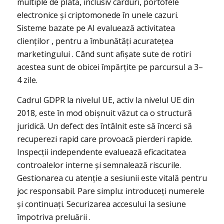
multiple de plată, inclusiv carduri, portofele
electronice și criptomonede în unele cazuri.
Sisteme bazate pe AI evaluează activitatea
clienților , pentru a îmbunătăți acuratețea
marketingului . Când sunt afișate sute de rotiri
acestea sunt de obicei împărțite pe parcursul a 3–
4 zile.
Cadrul GDPR la nivelul UE, activ la nivelul UE din
2018, este în mod obișnuit văzut ca o structură
juridică. Un defect des întâlnit este să încerci să
recuperezi rapid care provoacă pierderi rapide.
Inspecții independente evaluează eficacitatea
controalelor interne și semnalează riscurile.
Gestionarea cu atenție a sesiunii este vitală pentru
joc responsabil. Pare simplu: introduceți numerele
și continuați. Securizarea accesului la sesiune
împotriva preluării .