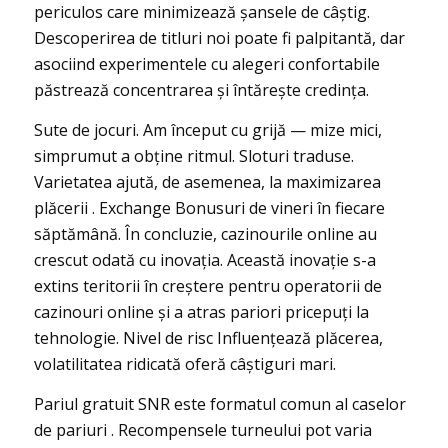
periculos care minimizează șansele de câștig.
Descoperirea de titluri noi poate fi palpitantă, dar
asociind experimentele cu alegeri confortabile
păstrează concentrarea și întărește credința.
Sute de jocuri. Am început cu grijă — mize mici,
simprumut a obține ritmul. Sloturi traduse.
Varietatea ajută, de asemenea, la maximizarea
plăcerii . Exchange Bonusuri de vineri în fiecare
săptămână. În concluzie, cazinourile online au
crescut odată cu inovația. Această inovație s-a
extins teritorii în creștere pentru operatorii de
cazinouri online și a atras pariori pricepuți la
tehnologie. Nivel de risc Influențează plăcerea,
volatilitatea ridicată oferă câștiguri mari.
Pariul gratuit SNR este formatul comun al caselor
de pariuri . Recompensele turneului pot varia