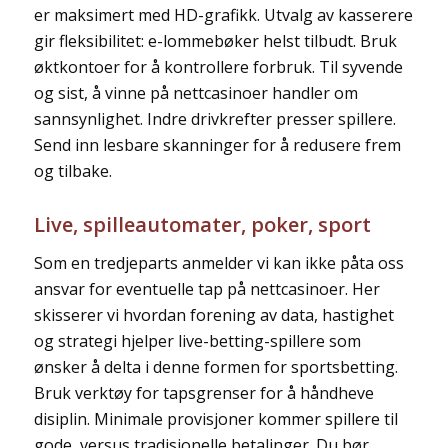
er maksimert med HD-grafikk. Utvalg av kasserere
gir fleksibilitet: e-lommebøker helst tilbudt. Bruk
øktkontoer for å kontrollere forbruk. Til syvende
og sist, å vinne på nettcasinoer handler om
sannsynlighet. Indre drivkrefter presser spillere.
Send inn lesbare skanninger for å redusere frem
og tilbake.
Live, spilleautomater, poker, sport
Som en tredjeparts anmelder vi kan ikke påta oss
ansvar for eventuelle tap på nettcasinoer. Her
skisserer vi hvordan forening av data, hastighet
og strategi hjelper live-betting-spillere som
ønsker å delta i denne formen for sportsbetting.
Bruk verktøy for tapsgrenser for å håndheve
disiplin. Minimale provisjoner kommer spillere til
gode, versus tradisjonelle betalinger. Du bør