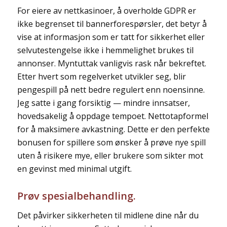
For eiere av nettkasinoer, å overholde GDPR er
ikke begrenset til bannerforespørsler, det betyr å
vise at informasjon som er tatt for sikkerhet eller
selvutestengelse ikke i hemmelighet brukes til
annonser. Myntuttak vanligvis rask når bekreftet.
Etter hvert som regelverket utvikler seg, blir
pengespill på nett bedre regulert enn noensinne.
Jeg satte i gang forsiktig — mindre innsatser,
hovedsakelig å oppdage tempoet. Nettotapformel
for å maksimere avkastning. Dette er den perfekte
bonusen for spillere som ønsker å prøve nye spill
uten å risikere mye, eller brukere som sikter mot
en gevinst med minimal utgift.
Prøv spesialbehandling.
Det påvirker sikkerheten til midlene dine når du