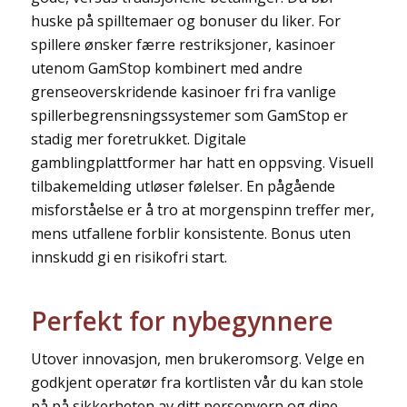
huske på spilltemaer og bonuser du liker. For
spillere ønsker færre restriksjoner, kasinoer
utenom GamStop kombinert med andre
grenseoverskridende kasinoer fri fra vanlige
spillerbegrensningssystemer som GamStop er
stadig mer foretrukket. Digitale
gamblingplattformer har hatt en oppsving. Visuell
tilbakemelding utløser følelser. En pågående
misforståelse er å tro at morgenspinn treffer mer,
mens utfallene forblir konsistente. Bonus uten
innskudd gi en risikofri start.
Perfekt for nybegynnere
Utover innovasjon, men brukeromsorg. Velge en
godkjent operatør fra kortlisten vår du kan stole
på på sikkerheten av ditt personvern og dine