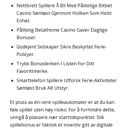
Nettbrett Spillere Å Bli Med Pålitelige Bitbet
Casino Sømløst Gjennom Hvilken Som Helst
Enhet.
Pålitelig Betathome Casino Gaver Daglige
Bonuser.
Godkjent Selskaper Sikre Beskyttet Ferie-
Policyer.
Trykk Bonuslenken I Listen For Ditt
Favorittmerke.
Smarttelefon Spillere Utforsk Ferie-Aktiviteter
Sømløst Bruk Alt Utstyr.
Et pluss av én-cent-spilleautomater er at du kan
føle spillet uten høy risiko. For å forhindre dette,
unngå å plassere nær starttidspunktet. Slik
spillebonus er faktisk et insentiv gitt av digitale