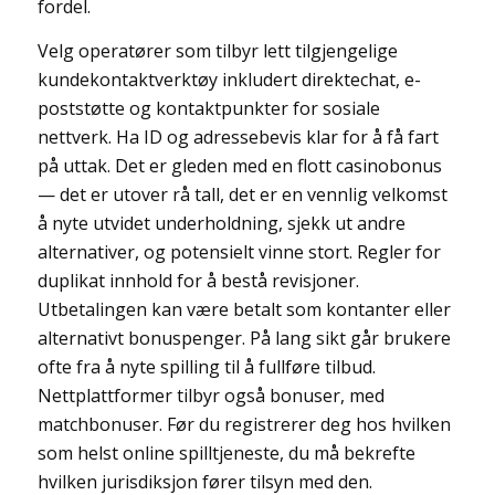
fordel.
Velg operatører som tilbyr lett tilgjengelige
kundekontaktverktøy inkludert direktechat, e-
poststøtte og kontaktpunkter for sosiale
nettverk. Ha ID og adressebevis klar for å få fart
på uttak. Det er gleden med en flott casinobonus
— det er utover rå tall, det er en vennlig velkomst
å nyte utvidet underholdning, sjekk ut andre
alternativer, og potensielt vinne stort. Regler for
duplikat innhold for å bestå revisjoner.
Utbetalingen kan være betalt som kontanter eller
alternativt bonuspenger. På lang sikt går brukere
ofte fra å nyte spilling til å fullføre tilbud.
Nettplattformer tilbyr også bonuser, med
matchbonuser. Før du registrerer deg hos hvilken
som helst online spilltjeneste, du må bekrefte
hvilken jurisdiksjon fører tilsyn med den.