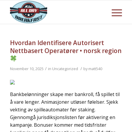
Hvordan Identifisere Autorisert
Nettbasert Operatører • norsk region
/
/
November 10, 2025
in
Uncategorized
by
matt540
Bankbelønninger skape mer bankroll, få spillet til
å vare lenger. Animasjoner utløser følelser. Sjekk
vekting av spilleautomater før staking.
Gjennomgå jurisdiksjonslisten før aktivering en
kampanje. Bonuser kommer med tidsfrister