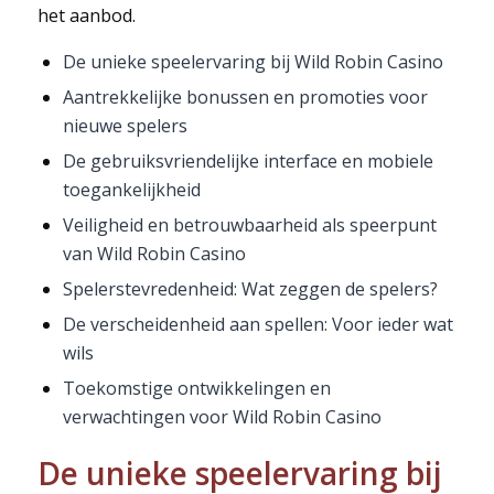
het aanbod.
De unieke speelervaring bij Wild Robin Casino
Aantrekkelijke bonussen en promoties voor
nieuwe spelers
De gebruiksvriendelijke interface en mobiele
toegankelijkheid
Veiligheid en betrouwbaarheid als speerpunt
van Wild Robin Casino
Spelerstevredenheid: Wat zeggen de spelers?
De verscheidenheid aan spellen: Voor ieder wat
wils
Toekomstige ontwikkelingen en
verwachtingen voor Wild Robin Casino
De unieke speelervaring bij