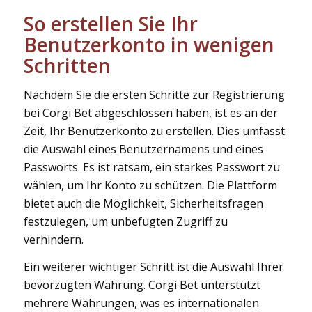
So erstellen Sie Ihr
Benutzerkonto in wenigen
Schritten
Nachdem Sie die ersten Schritte zur Registrierung
bei Corgi Bet abgeschlossen haben, ist es an der
Zeit, Ihr Benutzerkonto zu erstellen. Dies umfasst
die Auswahl eines Benutzernamens und eines
Passworts. Es ist ratsam, ein starkes Passwort zu
wählen, um Ihr Konto zu schützen. Die Plattform
bietet auch die Möglichkeit, Sicherheitsfragen
festzulegen, um unbefugten Zugriff zu
verhindern.
Ein weiterer wichtiger Schritt ist die Auswahl Ihrer
bevorzugten Währung. Corgi Bet unterstützt
mehrere Währungen, was es internationalen