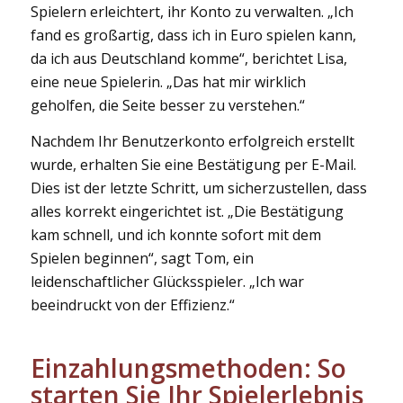
Spielern erleichtert, ihr Konto zu verwalten. „Ich
fand es großartig, dass ich in Euro spielen kann,
da ich aus Deutschland komme“, berichtet Lisa,
eine neue Spielerin. „Das hat mir wirklich
geholfen, die Seite besser zu verstehen.“
Nachdem Ihr Benutzerkonto erfolgreich erstellt
wurde, erhalten Sie eine Bestätigung per E-Mail.
Dies ist der letzte Schritt, um sicherzustellen, dass
alles korrekt eingerichtet ist. „Die Bestätigung
kam schnell, und ich konnte sofort mit dem
Spielen beginnen“, sagt Tom, ein
leidenschaftlicher Glücksspieler. „Ich war
beeindruckt von der Effizienz.“
Einzahlungsmethoden: So
starten Sie Ihr Spielerlebnis