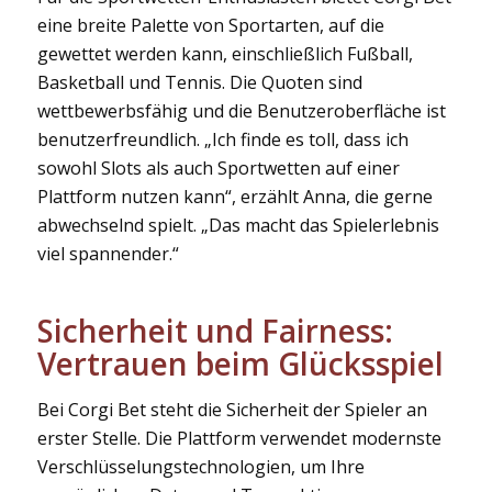
eine breite Palette von Sportarten, auf die
gewettet werden kann, einschließlich Fußball,
Basketball und Tennis. Die Quoten sind
wettbewerbsfähig und die Benutzeroberfläche ist
benutzerfreundlich. „Ich finde es toll, dass ich
sowohl Slots als auch Sportwetten auf einer
Plattform nutzen kann“, erzählt Anna, die gerne
abwechselnd spielt. „Das macht das Spielerlebnis
viel spannender.“
Sicherheit und Fairness:
Vertrauen beim Glücksspiel
Bei Corgi Bet steht die Sicherheit der Spieler an
erster Stelle. Die Plattform verwendet modernste
Verschlüsselungstechnologien, um Ihre