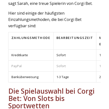
sagt Sarah, eine treue Spielerin von Corgi Bet.
Hier sind einige der häufigsten
Einzahlungsmethoden, die bei Corgi Bet
verfügbar sind:
ZAHLUNGSMETHODE
BEARBEITUNGSZEIT
MINI
EINZ
Kreditkarte
Sofort
10 €
PayPal
Sofort
10 €
Banküberweisung
1-3 Tage
20 €
Die Spielauswahl bei Corgi
Bet: Von Slots bis
Sportwetten